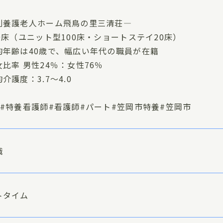
別養護老人ホーム飛鳥の里三清荘—
0床（ユニット型100床・ショートステイ20床）
均年齢は40歳で、幅広い年代の職員が在籍
比率 男性24％：女性76％
介護度：3.7〜4.0
養#特養看護師#看護師#パート#笠岡市特養#笠岡市
職
トタイム