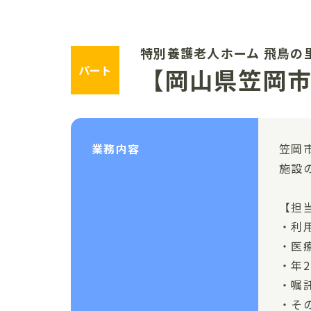
特別養護老人ホーム 飛鳥の
パート
【岡山県笠岡
業務内容
笠岡
施設
【担
・利
・医
・年
・嘱
・そ