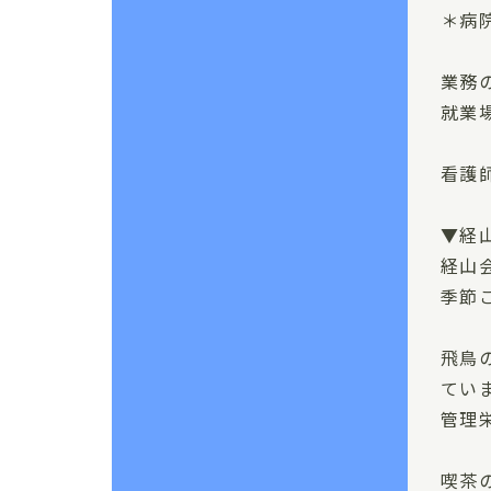
＊病
業務
就業
看護
▼経
経山
季節
飛鳥
てい
管理
喫茶