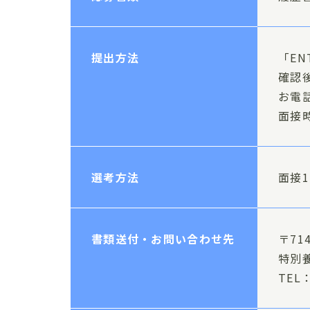
提出方法
「E
確認
お電
面接
選考方法
面接
書類送付・お問い合わせ先
〒71
特別
TEL