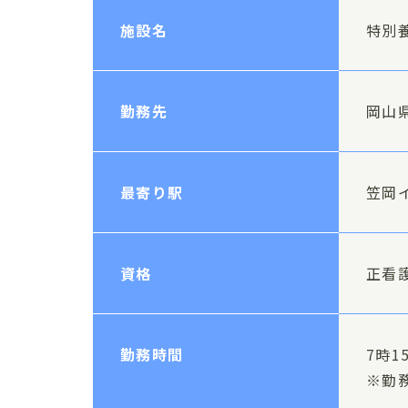
施設名
特別
勤務先
岡山県
最寄り駅
笠岡
資格
正看
勤務時間
7時1
※勤