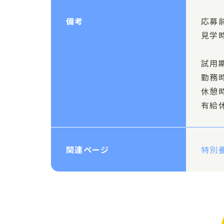
備考
応募
見学
試用
勤務
休憩
有給
関連ページ
特別