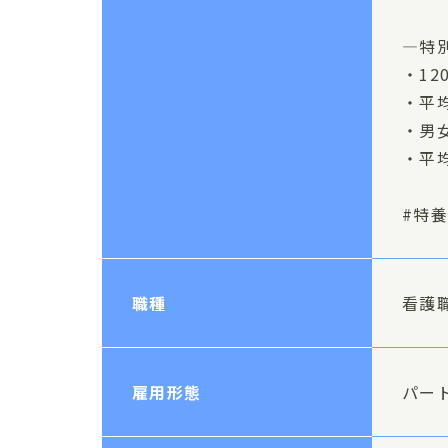
—特
・12
・平
・男女
・平均
#特
職種
看護
雇用形態
パー