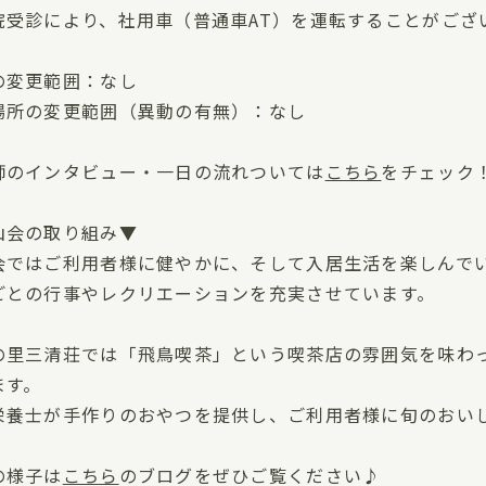
院受診により、社用車（普通車AT）を運転することがござ
の変更範囲：なし
場所の変更範囲（異動の有無）：なし
師のインタビュー・一日の流れついては
こちら
をチェック
山会の取り組み▼
会ではご利用者様に健やかに、そして入居生活を楽しんで
ごとの行事やレクリエーションを充実させています。
の里三清荘では「飛鳥喫茶」という喫茶店の雰囲気を味わ
ます。
栄養士が手作りのおやつを提供し、ご利用者様に旬のおい
の様子は
こちら
のブログをぜひご覧ください♪