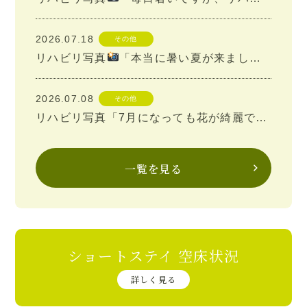
お問い合わせ
サイトマップ
2026.07.18
その他
リハビリ写真
「本当に暑い夏が来ました
」
採用情報TOP
2026.07.08
その他
リハビリ写真「7月になっても花が綺麗です
」
介護事業TOP
一覧を見る
グループサイトTOP
ショートステイ 空床状況
詳しく見る