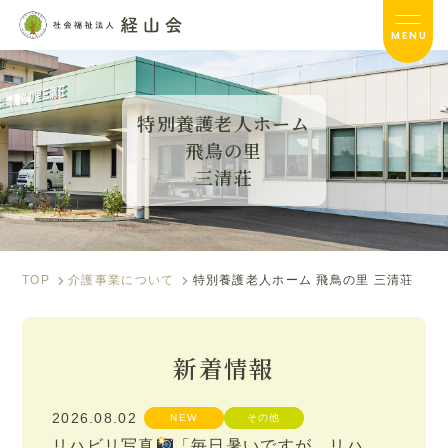
MENU
飛鳥の里 三清荘TOP
特別養護老人ホーム
飛鳥の里
サービス内容
三清荘
入居のご案内
施設ブログ
TOP
介護事業について
特別養護老人ホーム 飛鳥の里 三清荘
お便り
フォトアルバム
新着情報
資料ダウンロード
2026.08.02
NEW
その他
リハビリ写真
「毎日暑いですが、リハビリ頑張って頂けています