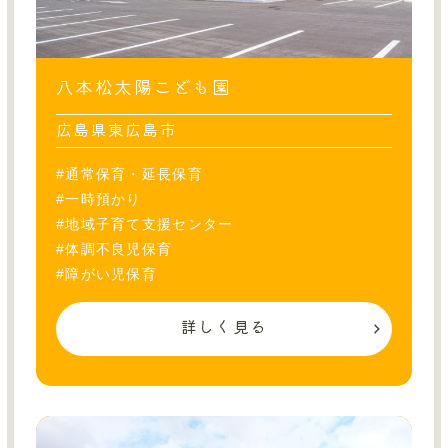
八本松太陽こども園
広島県東広島市
#通常保育・延長保育
#一時預かり
#地域子育て支援センター
#体調不良児保育
#障がい児保育
詳しく見る