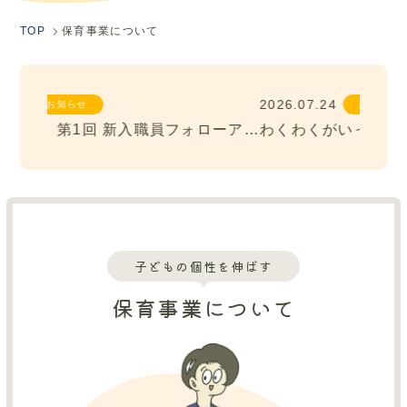
お知らせ
TOP
保育事業について
お問い合わせ
情報公開
2026.07.24
2026.0
お知らせ
間パート保育教諭募集！
【法人内研修】第1回 新入職員フォローアップ研修を行いました！
わくわくがいっぱい！保育園の夏の思い出（保育施設vol.9）
子どもの個性を伸ばす
保育事業について