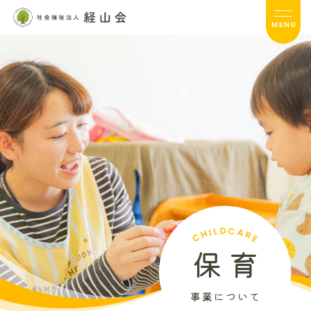
MENU
経山会TOP
経山会について
経山会の取り組み
介護事業TOP
保育事業TOP
CHILDCARE
採用情報TOP
保育
サイトマップ
事業について