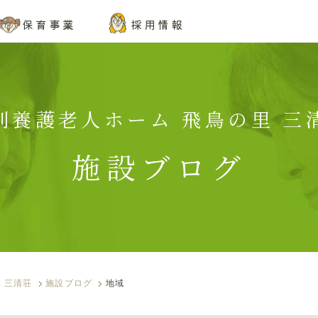
保育事業
採用情報
特別養護老人ホーム 飛鳥の里 三清
施設ブログ
 三清荘
施設ブログ
地域