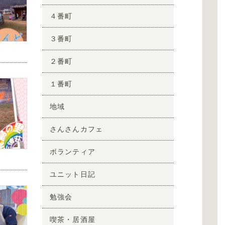
４番町
３番町
２番町
１番町
地域
さんさんカフェ
ボランティア
ユニット日記
勉強会
喫茶・居酒屋