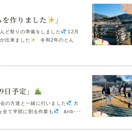
らを作りました
」
んど祭りの準備をしました
12月
が出来ました
令和2年のとん
19日予定」
治会の方達と一緒に行いました
大
を全て半部に割る作業も
&nb･･･