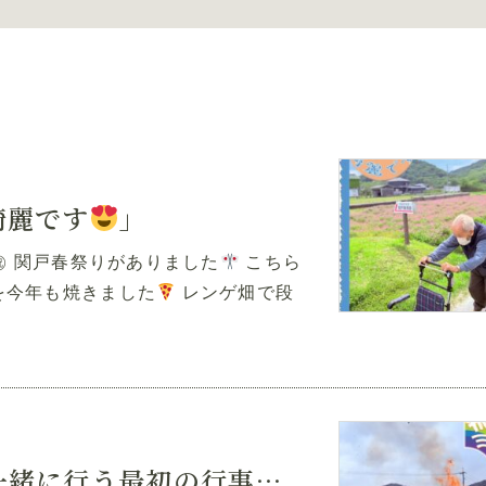
綺麗です
」
9㊗ 関戸春祭りがありました
こちら
を今年も焼きました
レンゲ畑で段
とんど祭り②「地域の方達と一緒に行う最初の行事でした
」