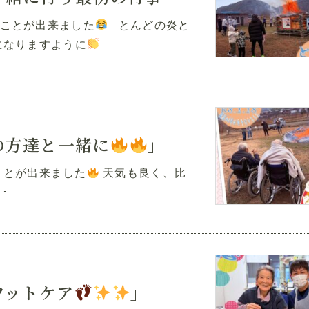
ことが出来ました
とんどの炎と
になりますように
の方達と一緒に
」
ることが出来ました
天気も良く、比
･
フットケア
」