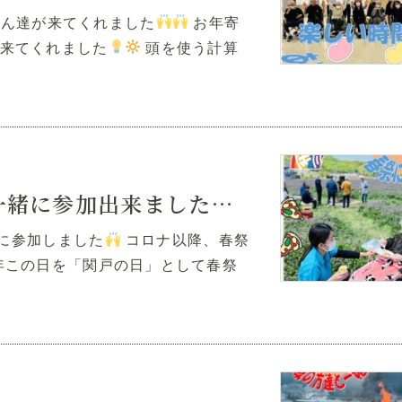
生さん達が来てくれました
お年寄
来てくれました
頭を使う計算
関戸春祭「今年は入居者様と一緒に参加出来ました
」
緒に参加しました
コロナ以降、春祭
年この日を「関戸の日」として春祭