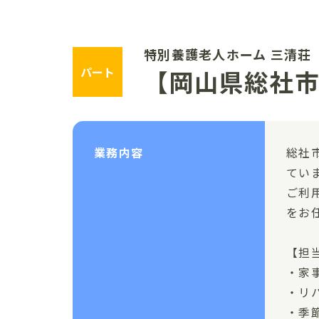
特別養護老人ホーム 三清荘
パート
【岡山県総社
業務内容
総社
てい
ご利
をお
【担
・家
・リ
・季