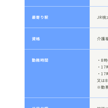
最寄り駅
JR
資格
介護
勤務時間
・8時
・17
・17
又は8
※勤