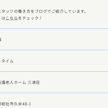
スタッフの働き方をブログでご紹介しています。
くは
こちら
をチェック！
職
トタイム
養護老人ホーム 三清荘
総社市久米48-1