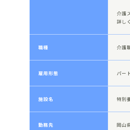
介護
詳し
職種
介護
雇用形態
パー
施設名
特別
勤務先
岡山県