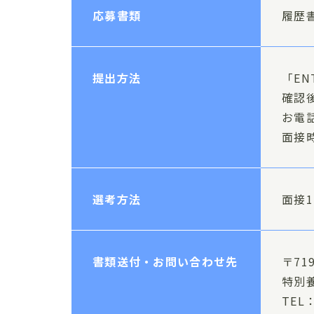
応募書類
履歴
提出方法
「E
確認
お電
面接
選考方法
面接
書類送付・お問い合わせ先
〒71
特別
TEL