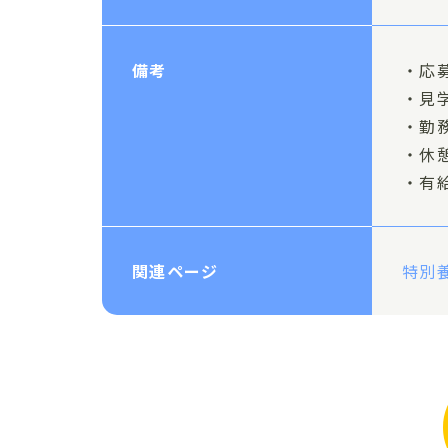
備考
・応
・見
・勤
・休
・有
関連ページ
特別