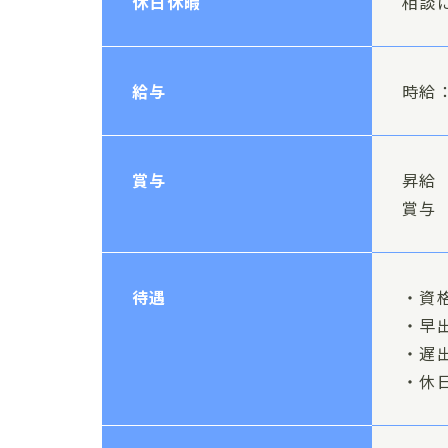
休日休暇
相談
給与
時給：
賞与
昇給
賞与 
待遇
・資
・早
・遅
・休