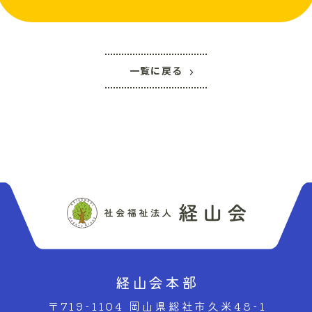
一覧に戻る
経山会本部
〒719-1104 岡山県総社市久米48-1