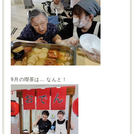
9
月の喫茶は… なんと！