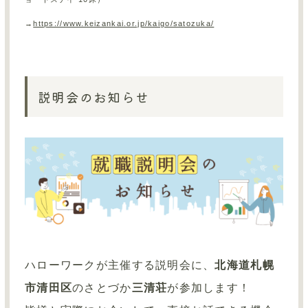
→
https://www.keizankai.or.jp/kaigo/satozuka/
説明会のお知らせ
ハローワークが主催する説明会に、
北海道札幌
市清田区
のさとづか
三清荘
が参加します！