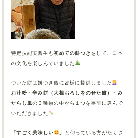
特定技能実習生も
初めての餅つき
をして、日本
の文化を楽しんでいました
ついた餅は餅つき後に皆様に提供しました
お汁粉
・
辛み餅（大根おろしをのせた餅）
・
み
たらし風
の３種類の中から１つを事前に選んで
いただきました
「すごく美味しい
」
と仰っている方がたくさ