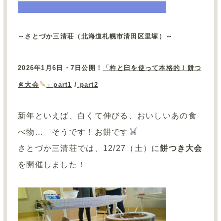
～さとづか三清荘（北海道札幌市清田区里塚）～
2026
年
1
月
6
日・
7
日公開！
「杵と臼を使って本格的！餅つ
き大会
」
part1
/
part2
新年といえば、白くて伸びる、おいしいあの食
べ物… そうです！お餅です
さとづか三清荘では、
12/27（
土）に
餅つき大会
を開催しました！