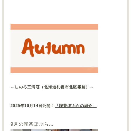
～しのろ三清荘（北海道札幌市北区篠路）～
2025
年
10
月
14
日公開！
「喫茶ぽぷらの紹介」
9
月の喫茶ぽぷら…