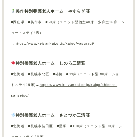
美作特別養護老人ホーム やすらぎ荘
#岡山県 #美作市 #
60
床（ユニット型個室
40
床・多床室
16
床・シ
ョートステイ
4
床）
→
https://www.keizankai.or.jp/kaigo/yasuragi/
特別養護老人ホーム しのろ三清荘
#北海道 #札幌市北区 #篠路 #
99
床 (ユニット型
80
床・ショー
トステイ
19
床)→
https://www.keizankai.or.jp/kaigo/shinoro-
sanseiso/
特別養護老人ホーム さとづか三清荘
#北海道 #札幌市清田区 #里塚 #
100
床（ユニット型
90
床・シ
ョートステイ
10
床）