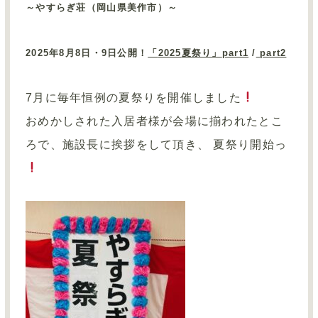
～やすらぎ荘（岡山県美作市）～
2025
年
8
月
8
日・
9
日公開！
「
2025
夏祭り」
part1
/
part2
7
月に毎年恒例の夏祭りを開催しました
おめかしされた入居者様が会場に揃われたとこ
ろで、施設長に挨拶をして頂き、 夏祭り開始っ