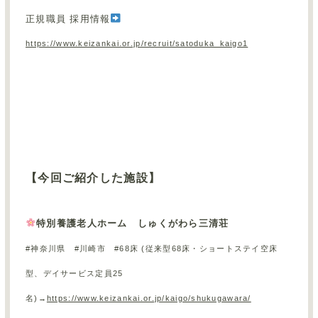
正規職員 採用情報
https://www.keizankai.or.jp/recruit/satoduka_kaigo1
【今回ご紹介した施設】
特別養護老人ホーム しゅくがわら三清荘
#神奈川県 #川崎市 #68床 (従来型68床・ショートステイ空床
型、デイサービス定員
25
名)→
https://www.keizankai.or.jp/kaigo/shukugawara/