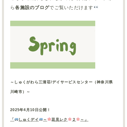
ら
各施設のブログ
でご覧いただけます
～しゅくがわら三清荘/デイサービスセンター（神奈川県
川崎市）～
2025
年
4
月
10
日公開！
「
しゅくデイ
～
花見レク
２
～
」