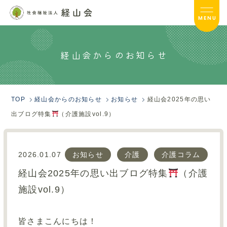
MENU
経山会からのお知らせ
経山会TOP
経山会について
TOP
経山会からのお知らせ
お知らせ
経山会2025年の思い
経山会の取り組み
出ブログ特集
（介護施設vol.9）
介護事業TOP
2026.01.07
お知らせ
介護
介護コラム
保育事業TOP
経山会2025年の思い出ブログ特集
（介護
採用情報TOP
施設vol.9）
サイトマップ
皆さまこんにちは！