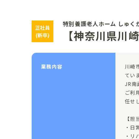
特別養護老人ホーム しゅく
正社員
【神奈川県川崎
(新卒)
業務内容
川崎
てい
JR
ご利
任せ
【担
・日
・リ