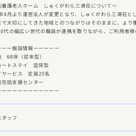
別養護老人ホーム しゅくがわら三清荘について～
24年4月より運営法人が変更となり、しゅくがわら三清荘
まで大切にしてきた地域とのつながりはそのままに、より
～60代の幅広い世代の職員が連携を取りながら、ご利用者
ーーー施設情報ーーーーー
養 68床（従来型）
ョートステイ 空床型
イサービス 定員25名
域包括支援センター
ーーーーーーーーーーーー
スタッフ