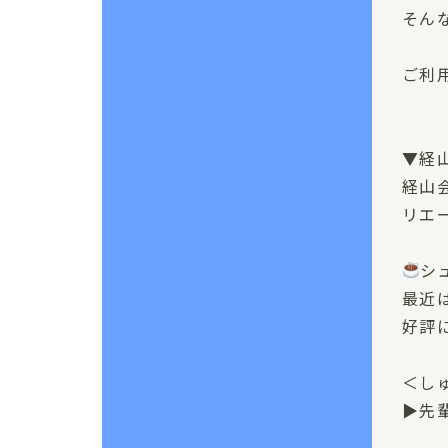
そん
ご利
▼経
経山
リエ
シ
最近
好評
＜し
▶先