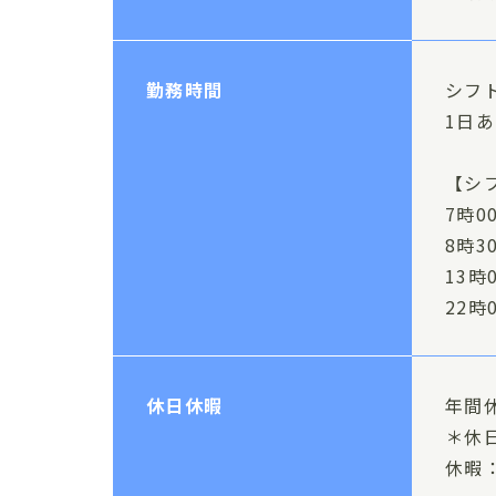
勤務時間
シフ
1日
【シ
7時0
8時3
13時
22時
休日休暇
年間休
＊休
休暇