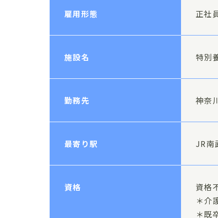
雇用形態
正社
施設名
特別
勤務先
神奈川
最寄り駅
JR
資格
資格
＊介
＊既