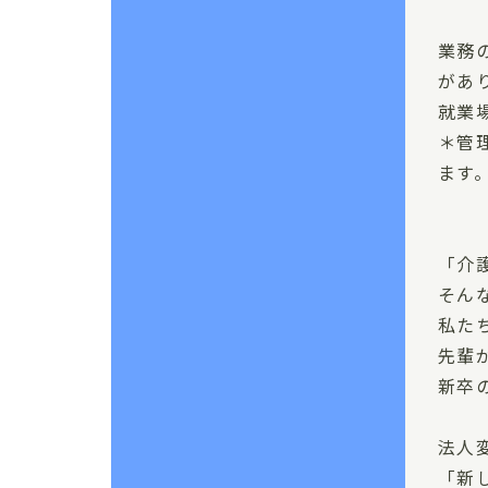
業務
があ
就業
＊管
ます
「介
そん
私た
先輩
新卒
法人
「新