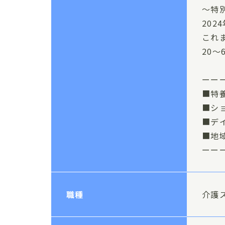
～特
20
これ
20
ーー
■特
■シ
■デ
■地
ーー
職種
介護