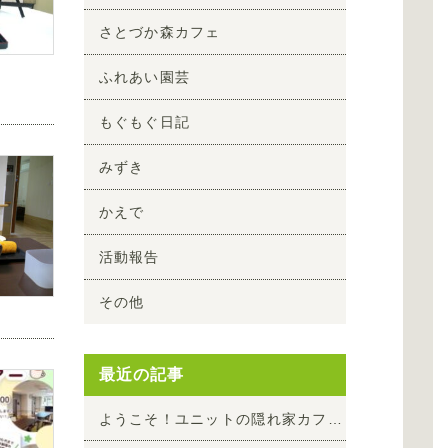
さとづか森カフェ
ふれあい園芸
もぐもぐ日記
みずき
かえで
活動報告
その他
最近の記事
ようこそ！ユニットの隠れ家カフェへ
in けやき