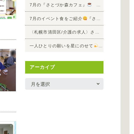
7月の『さとづか森カフェ』
～キラキラ七夕ゼリー
7月のイベント食をご紹介
『さとづかもぐもぐ日記』vol.4
〈札幌市清田区/介護の求人〉さとづか三清荘 8月9日開催！施設見学ツアーのお知らせ
一人ひとりの願いを星にのせて
～七夕短冊づく
アーカイブ