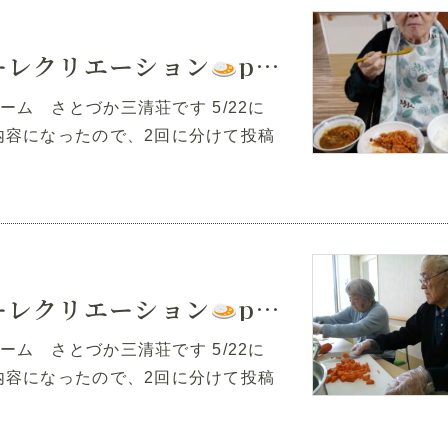
ーレクリエーション
part2
ム さとづか三清荘です 5/22に
容になったので、2回に分けて投稿
ーレクリエーション
part1
ム さとづか三清荘です 5/22に
容になったので、2回に分けて投稿