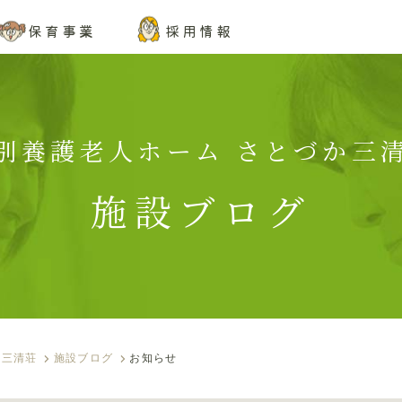
保育事業
採用情報
特別養護老人ホーム さとづか三清
施設ブログ
か三清荘
施設ブログ
お知らせ