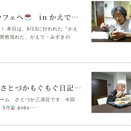
カフェへ
in かえで・みずき
 本日は、6/13に行われた『かえ
突然現れた、かえで・みずきの
さとづかもぐもぐ日記』vol.2
ーム さとづか三清荘です 今回
5/5
&nbs･･･