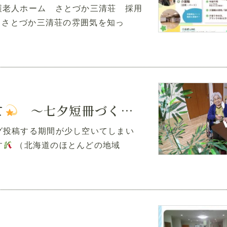
護老人ホーム さとづか三清荘 採用
 さとづか三清荘の雰囲気を知っ
て
～七夕短冊づくりのひととき～
グ投稿する期間が少し空いてしまい
す
（北海道のほとんどの地域