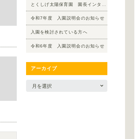
とくしげ太陽保育園 園長インタビュー
「丁寧
令和7年度 入園説明会のお知らせ
入園を検討されている方へ
令和6年度 入園説明会のお知らせ
アーカイブ