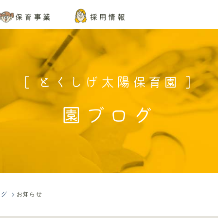
保育事業
採用情報
[ とくしげ太陽保育園 ]
園ブログ
ログ
お知らせ