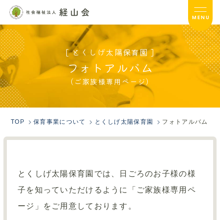
MENU
[ とくしげ太陽保育園 ]
とくしげ太陽保育園TOP
フォトアルバム
(ご家族様専用ページ)
保育概要
入園のご案内
TOP
保育事業について
とくしげ太陽保育園
フォトアルバム
園ブログ
園だより
とくしげ太陽保育園では、
日ごろのお子様の様
フォトアルバム
子を知っていただけるように「ご家族様専用ペ
保護者の方へ
ージ」をご用意しております。