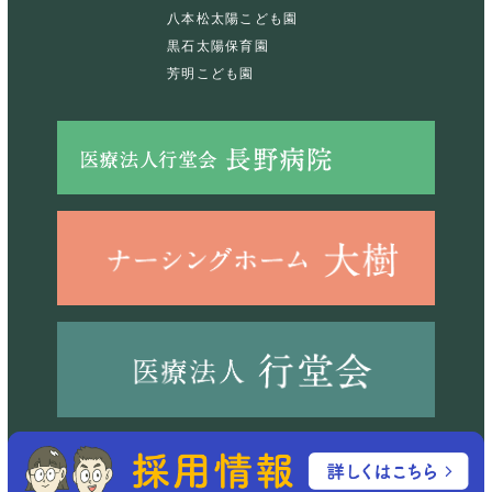
八本松太陽こども園
黒石太陽保育園
芳明こども園
©2023 社会福祉法人経山会