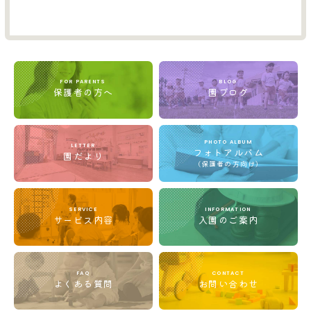
FOR PARENTS
BLOG
保護者の方へ
園ブログ
PHOTO ALBUM
LETTER
フォトアルバム
園だより
(保護者の方向け)
SERVICE
INFORMATION
サービス内容
入園のご案内
FAQ
CONTACT
よくある質問
お問い合わせ