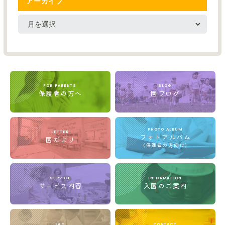
アーカイブ
FOR PARENTS
BLOG
保護者の方へ
園ブログ
PHOTO ALBUM
LETTER
フォトアルバム
園だより
(保護者の方向け)
SERVICE
INFORMATION
サービス内容
入園のご案内
FAQ
CONTACT