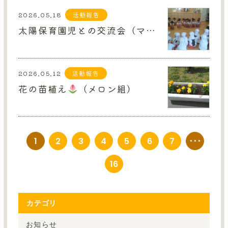
2026.05.18
活動報告
太陽保育園児との交流会（マスカット組）
2026.05.12
活動報告
花の苗植え
（メロン組）
1
2
3
4
5
6
7
･･･
16
カテゴリ
お知らせ