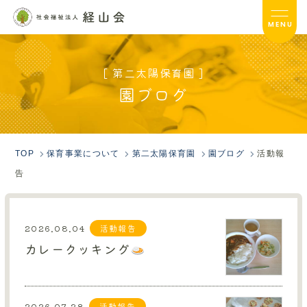
MENU
[ 第二太陽保育園 ]
第二太陽保育園TOP
園ブログ
サービス内容
入園のご案内
TOP
保育事業について
第二太陽保育園
園ブログ
活動報
告
園ブログ
園だより
2026.08.04
活動報告
フォトアルバム
カレークッキング
保護者の方へ
2026.07.28
活動報告