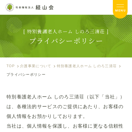
MENU
[ 特別養護老人ホーム しのろ三清荘 ]
しのろ三清荘TOP
プライバシーポリシー
サービス内容
入居のご案内
TOP
介護事業について
特別養護老人ホーム しのろ三清荘
プライバシーポリシー
施設ブログ
お便り
特別養護老人ホーム しのろ三清荘（以下「当社」）
フォトアルバム
は、各種法的サービスのご提供にあたり、お客様の
個人情報をお預かりしております。
資料ダウンロード
当社は、個人情報を保護し、お客様に更なる信頼性