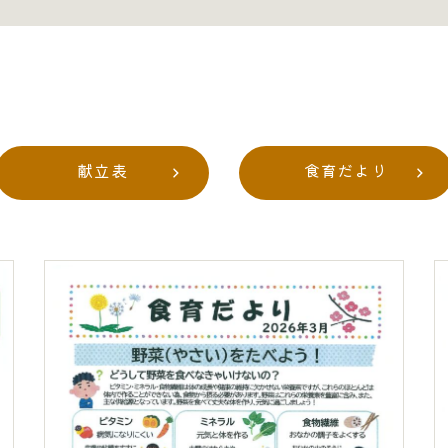
献立表
食育だより