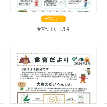
食育だより
食育だより３月号