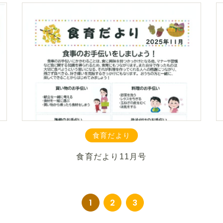
食育だより
食育だより
11月号
1
2
3