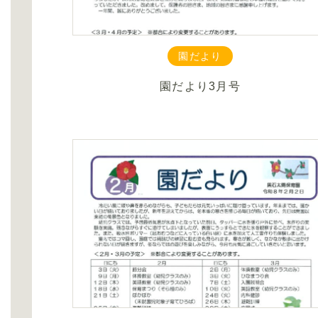
園だより
園だより3月号