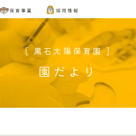
保育事業
採用情報
[ 黒石太陽保育園 ]
園だより