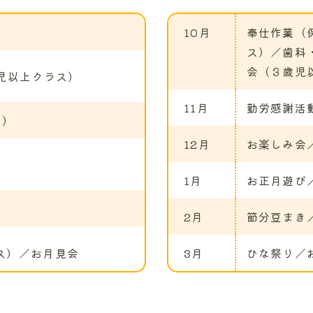
10月
奉仕作業（
ス）／歯科
会（３歳児
児以上クラス）
11月
勤労感謝活
ス）
12月
お楽しみ会
1月
お正月遊び
2月
節分豆まき
ス）／お月見会
3月
ひな祭り／