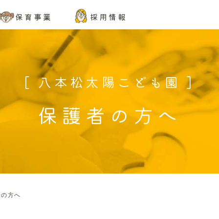
保育事業
採用情報
[ 八本松太陽こども園 ]
保護者の方へ
者の方へ