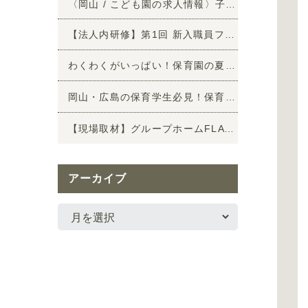
〈岡山 / こども園の求人情報〉子育て経験を、もう一度「保育」の仕事へ
【法人内研修】第1回 新入職員フォローアップ研修を行いました！
わくわくがいっぱい！保育園の夏の思い出（保育施設vol.9）
岡山・広島の保育学生必見！保育施設 夏のボランティア大募集
【現場取材】グループホームFLATⅠ 家族のような温かさに包まれた暮らしを取材
アーカイブ