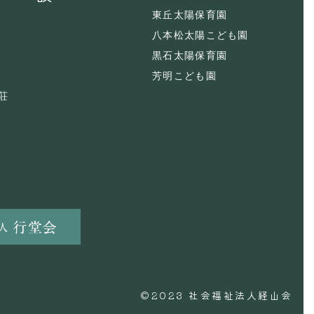
東丘太陽保育園
八本松太陽こども園
黒石太陽保育園
芳明こども園
荘
©2023 社会福祉法人経山会