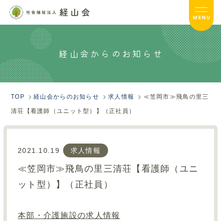
MENU
経山会からのお知らせ
経山会TOP
経山会について
TOP
経山会からのお知らせ
求人情報
≪笠岡市≫飛鳥の里三
経山会の取り組み
清荘【看護師（ユニット型）】（正社員）
介護事業TOP
2021.10.19
求人情報
保育事業TOP
≪笠岡市≫飛鳥の里三清荘【看護師（ユニ
採用情報TOP
ット型）】（正社員）
サイトマップ
本部・介護施設の求人情報