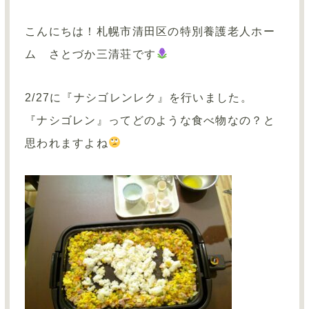
お問い合わせ
こんにちは！札幌市清田区の特別養護老人ホー
サイトマップ
ム さとづか三清荘です
採用情報TOP
2/27
に『ナシゴレンレク』を行いました。
『ナシゴレン』ってどのような食べ物なの？と
介護事業TOP
思われますよね
グループサイトTOP