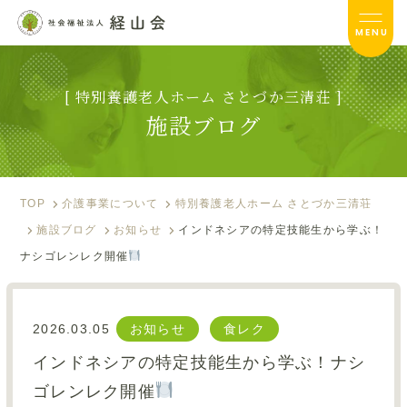
MENU
[ 特別養護老人ホーム さとづか三清荘 ]
さとづか三清荘TOP
施設ブログ
サービス内容
入居のご案内
TOP
介護事業について
特別養護老人ホーム さとづか三清荘
施設ブログ
お知らせ
インドネシアの特定技能生から学ぶ！
施設ブログ
ナシゴレンレク開催
お便り
フォトアルバム
2026.03.05
お知らせ
食レク
インドネシアの特定技能生から学ぶ！ナシ
資料ダウンロード
ゴレンレク開催