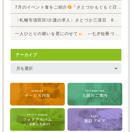
7月のイベント食をご紹介
『さとづかもぐもぐ日記』vol.4
〈札幌市清田区/介護の求人〉さとづか三清荘 8月9日開催！施設見学ツアーのお知らせ
一人ひとりの願いを星にのせて
～七夕短冊づくりのひととき～
アーカイブ
SERVICE
INFORMATION
サービス内容
入居のご案内
PHOTO ALBUM
BLOG
フォトアルバム
施設ブログ
(ご家族の方向け)