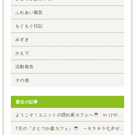
ふれあい園芸
もぐもぐ日記
みずき
かえで
活動報告
その他
最近の記事
ようこそ！ユニットの隠れ家カフェへ
in けやき・えるむ Part2
7月の『さとづか森カフェ』
～キラキラ七夕ゼリー