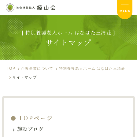
MENU
[ 特別養護老人ホーム はなはた三清荘 ]
はなはた三清荘TOP
サイトマップ
サービス内容
入居のご案内
TOP
介護事業について
特別養護老人ホーム はなはた三清荘
サイトマップ
施設ブログ
お便り
フォトアルバム
TOPページ
資料ダウンロード
施設ブログ