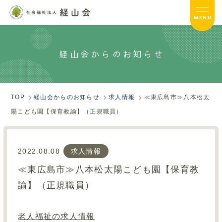
MENU
経山会からのお知らせ
経山会TOP
経山会について
TOP
経山会からのお知らせ
求人情報
≪東広島市≫八本松太
経山会の取り組み
陽こども園【保育教諭】（正規職員）
介護事業TOP
2022.08.08
求人情報
保育事業TOP
≪東広島市≫八本松太陽こども園【保育教
採用情報TOP
諭】（正規職員）
サイトマップ
老人福祉の求人情報