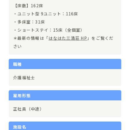
【床数】162床
・ユニット型 9ユニット：116床
・多床室：31床
・ショートステイ：15床（全個室）
＊最新の情報は「
はなはた三清荘 HP
」をご覧くだ
さい
職種
介護福祉士
雇用形態
正社員（中途）
施設名