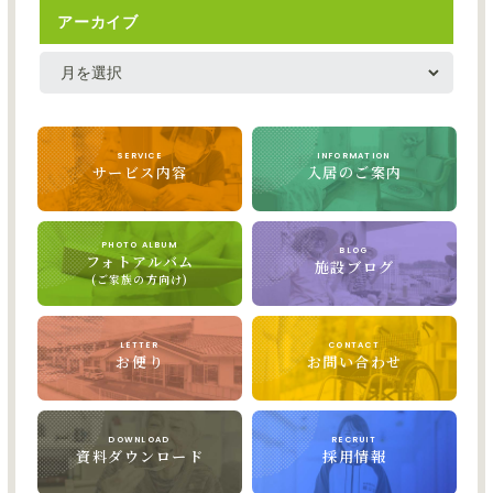
アーカイブ
SERVICE
INFORMATION
サービス内容
入居のご案内
PHOTO ALBUM
BLOG
フォトアルバム
施設ブログ
(ご家族の方向け)
LETTER
CONTACT
お便り
お問い合わせ
DOWNLOAD
RECRUIT
資料ダウンロード
採用情報