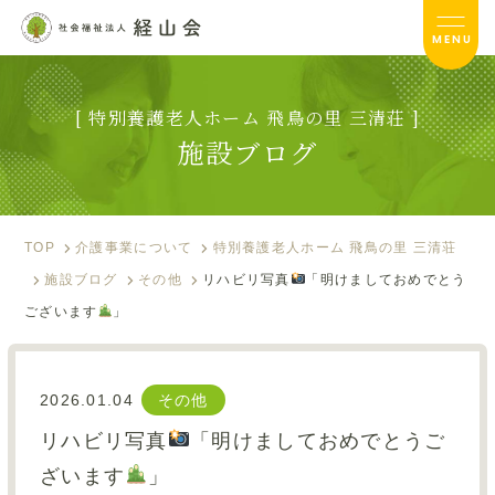
MENU
[ 特別養護老人ホーム 飛鳥の里 三清荘 ]
飛鳥の里 三清荘TOP
施設ブログ
サービス内容
入居のご案内
TOP
介護事業について
特別養護老人ホーム 飛鳥の里 三清荘
施設ブログ
その他
リハビリ写真
「明けましておめでとう
施設ブログ
ございます
」
お便り
フォトアルバム
2026.01.04
その他
リハビリ写真
「明けましておめでとうご
資料ダウンロード
ざいます
」