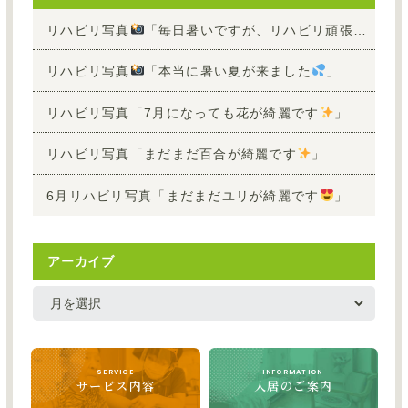
リハビリ写真
「毎日暑いですが、リハビリ頑張って頂けています
リハビリ写真
「本当に暑い夏が来ました
」
リハビリ写真「7月になっても花が綺麗です
」
リハビリ写真「まだまだ百合が綺麗です
」
6月リハビリ写真「まだまだユリが綺麗です
」
アーカイブ
SERVICE
INFORMATION
サービス内容
入居のご案内