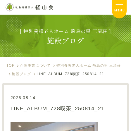
MENU
[ 特別養護老人ホーム 飛鳥の里 三清荘 ]
飛鳥の里 三清荘TOP
施設ブログ
サービス内容
入居のご案内
TOP
介護事業について
特別養護老人ホーム 飛鳥の里 三清荘
施設ブログ
LINE_ALBUM_728喫茶_250814_21
施設ブログ
お便り
2025.08.14
フォトアルバム
LINE_ALBUM_728喫茶_250814_21
資料ダウンロード