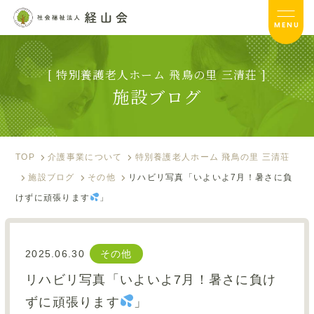
MENU
[ 特別養護老人ホーム 飛鳥の里 三清荘 ]
飛鳥の里 三清荘TOP
施設ブログ
サービス内容
入居のご案内
TOP
介護事業について
特別養護老人ホーム 飛鳥の里 三清荘
施設ブログ
その他
リハビリ写真「いよいよ7月！暑さに負
施設ブログ
けずに頑張ります
」
お便り
フォトアルバム
2025.06.30
その他
リハビリ写真「いよいよ7月！暑さに負け
資料ダウンロード
ずに頑張ります
」