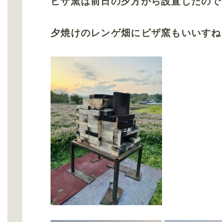
ピザ窯は前日の夕方から設置したので
夕焼けのレンゲ畑にピザ窯もいいすね