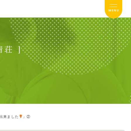
MENU
荘 ]
出来ました
」②