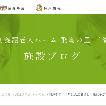
保育事業
採用情報
特別養護老人ホーム 飛鳥の里 三清
施設ブログ
 三清荘
施設ブログ
その他
関戸春祭「今年は入居者様と一緒に参加