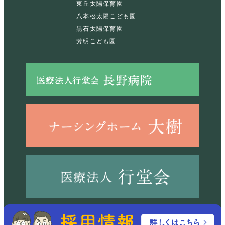
東丘太陽保育園
八本松太陽こども園
黒石太陽保育園
芳明こども園
©2023 社会福祉法人経山会