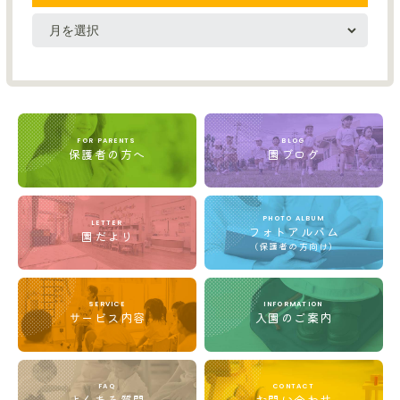
FOR PARENTS
BLOG
保護者の方へ
園ブログ
PHOTO ALBUM
LETTER
フォトアルバム
園だより
(保護者の方向け)
SERVICE
INFORMATION
サービス内容
入園のご案内
FAQ
CONTACT
よくある質問
お問い合わせ