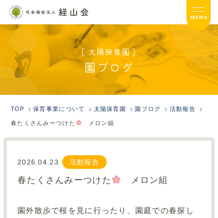
MENU
[ 太陽保育園 ]
太陽保育園TOP
園ブログ
サービス内容
入園のご案内
TOP
保育事業について
太陽保育園
園ブログ
活動報告
春たくさんみーつけた
メロン組
園ブログ
園だより
2026.04.23
活動報告
フォトアルバム
春たくさんみーつけた
メロン組
保護者の方へ
園外散歩で桜を見に行ったり、園庭での春探し