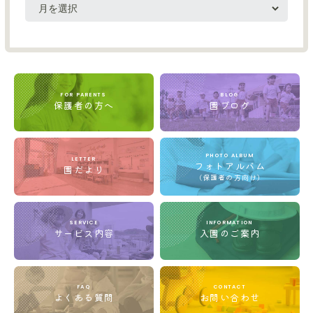
FOR PARENTS
BLOG
保護者の方へ
園ブログ
PHOTO ALBUM
LETTER
フォトアルバム
園だより
(保護者の方向け)
SERVICE
INFORMATION
サービス内容
入園のご案内
FAQ
CONTACT
よくある質問
お問い合わせ