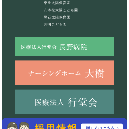
東丘太陽保育園
八本松太陽こども園
黒石太陽保育園
芳明こども園
©2023 社会福祉法人経山会