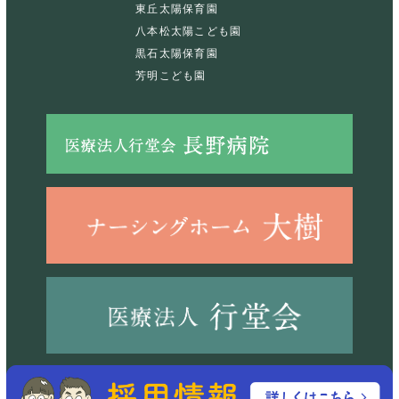
東丘太陽保育園
八本松太陽こども園
黒石太陽保育園
芳明こども園
©2023 社会福祉法人経山会