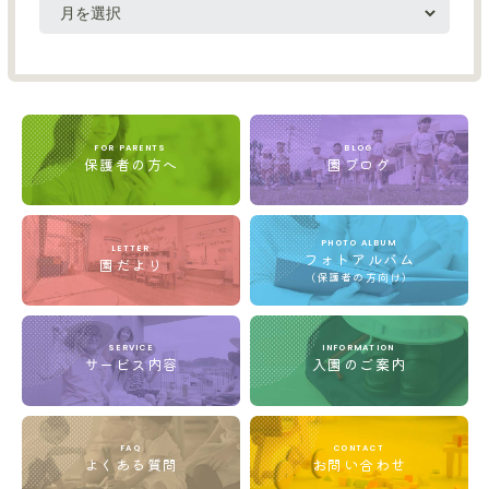
FOR PARENTS
BLOG
保護者の方へ
園ブログ
PHOTO ALBUM
LETTER
フォトアルバム
園だより
(保護者の方向け)
SERVICE
INFORMATION
サービス内容
入園のご案内
FAQ
CONTACT
よくある質問
お問い合わせ